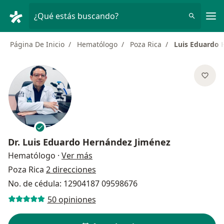
Men
¿Qué estás buscando?
Página De Inicio
Hematólogo
Poza Rica
Luis Eduardo 
Dr.
Luis Eduardo Hernández Jiménez
sobre las especializaciones
Hematólogo
·
Ver más
Poza Rica
2 direcciones
No. de cédula: 12904187 09598676
50 opiniones