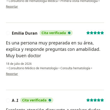
•
Consultorio de Hematología Médica
•
Primera visita Hematología
•
en opinión del usuario Diana
Reportar
Emilia Duran
Cita verificada
E
Es una persona muy preparada en su área,
explica y responde preguntas con amabilidad.
Muy buen doctor
18 de julio de 2026
•
Consultorio Médico de Hematología
•
Consulta hematología
•
en opinión del usuario Emilia Duran
Reportar
A .I
Cita verificada
A
Excelente atención dispuesto a resolver dudas