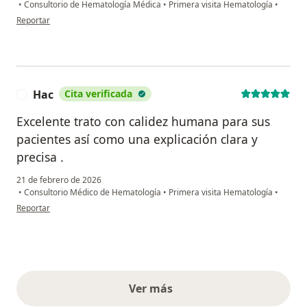
•
Consultorio de Hematología Médica
•
Primera visita Hematología
•
en opinión del usuario C.D
Reportar
Hac
Cita verificada
H
Excelente trato con calidez humana para sus
pacientes así como una explicación clara y
precisa .
21 de febrero de 2026
•
Consultorio Médico de Hematología
•
Primera visita Hematología
•
en opinión del usuario Hac
Reportar
Ver más
opiniones anteriores