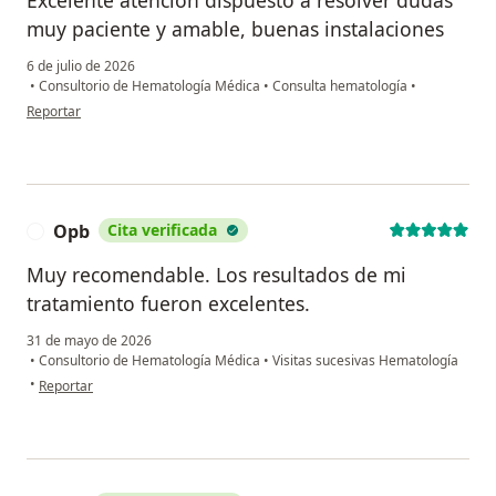
muy paciente y amable, buenas instalaciones
6 de julio de 2026
•
Consultorio de Hematología Médica
•
Consulta hematología
•
en opinión del usuario A .I
Reportar
Opb
Cita verificada
O
Muy recomendable. Los resultados de mi
tratamiento fueron excelentes.
31 de mayo de 2026
•
Consultorio de Hematología Médica
•
Visitas sucesivas Hematología
en opinión del usuario Opb
•
Reportar