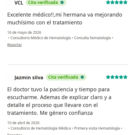
VCL
Cita verificada
V
Excelente médico!!,mi hermana va mejorando
muchísimo con el tratamiento
16 de mayo de 2026
•
Consultorio Médico de Hematología
•
Consulta hematología
•
en opinión del usuario VCL
Reportar
Jazmin silva
Cita verificada
J
El doctor tuvo la paciencia y tiempo para
escucharme. Ademas de explicar claro y a
detalle el proceso que llevare con el
tratamiento. Me género confianza
10 de abril de 2026
•
Consultorio de Hematología Médica
•
Primera visita Hematología
•
en opinión del usuario Jazmin silva