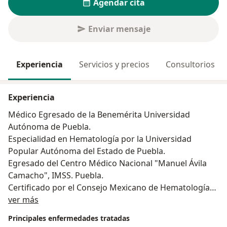
Agendar cita
Enviar mensaje
Experiencia
Servicios y precios
Consultorios
Experiencia
Médico Egresado de la Benemérita Universidad
Autónoma de Puebla.
Especialidad en Hematología por la Universidad
Popular Autónoma del Estado de Puebla.
Egresado del Centro Médico Nacional "Manuel Ávila
Camacho", IMSS. Puebla.
Certificado por el Consejo Mexicano de Hematología
Sobre mí
A.C. 2022-2027
ver más
Estancia Formativa en la Clínica Universidad de
Principales enfermedades tratadas
Navarra. España.