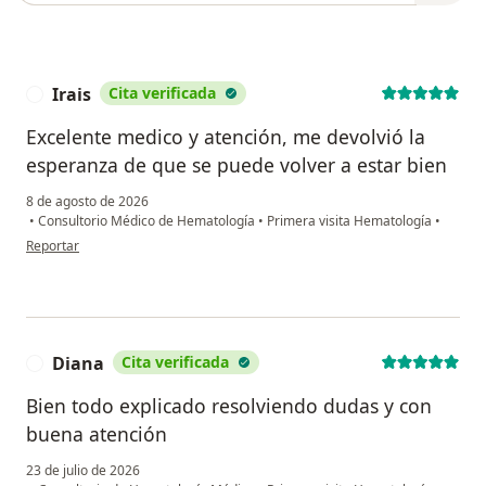
Irais
Cita verificada
I
Excelente medico y atención, me devolvió la
esperanza de que se puede volver a estar bien ‍
8 de agosto de 2026
•
Consultorio Médico de Hematología
•
Primera visita Hematología
•
en opinión del usuario Irais
Reportar
Diana
Cita verificada
D
Bien todo explicado resolviendo dudas y con
buena atención
23 de julio de 2026