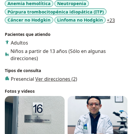
Anemia hemolítica
Neutropenia
Púrpura trombocitopénica idiopática (ITP)
a11y_sr
Cáncer no Hodgkin
Linfoma no Hodgkin
+23
Pacientes que atiendo
Adultos
Niños a partir de 13 años (Sólo en algunas
direcciones)
Tipos de consulta
Presencial
Ver direcciones (2)
Fotos y videos