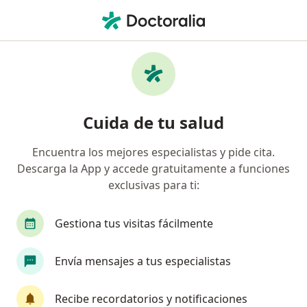
Men
¿Qué estás buscando?
Página De Inicio
Ortopedista
San Pedro Garza Garcia
Cuida de tu salud
Encuentra los mejores especialistas y pide cita.
Descarga la App y accede gratuitamente a funciones
exclusivas para ti:
Dr.
José Salvador Gutiérrez Gamboa
sobre las especializaciones
Ortopedista
·
Ver más
Gestiona tus visitas fácilmente
San Pedro Garza Garcia
1 dirección
No. de cédula: 8295350 11078975
Envía mensajes a tus especialistas
129 opiniones
Recibe recordatorios y notificaciones