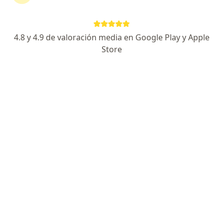
Agendar cita
Enviar mensaje
4.8 y 4.9 de valoración media en Google Play y Apple
Store
Experiencia
Novedades
Servicios y precios
Experiencia
3
81
Formación
Aseguradoras aceptadas
El Dr. José Salvador Gutiérrez Gamboa es un
ortopedista egresado del Hospital Christus Muguerza
Alta Especialidad; certificado por el Consejo Mexicano
de Ortopedia y Traumatología.
Consulta en los diversos centros médicos de
Monterrey. Se encuentra capacitado para valorar y
manejar a pacientes con patologías traumáticas como