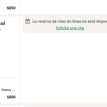
$650
La reserva de citas en línea no está dispo
sol
Solicita una cita
Consulta presencial. Consultorio psicológico Diana Rodríguez
$800