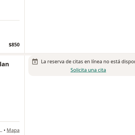
$850
La reserva de citas en línea no está dispo
Olan
Solicita una cita
Residencial San Carlos, 97130 Mérida, Yuc., Mérida
•
Mapa