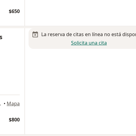
$650
La reserva de citas en línea no está dispo
s
Solicita una cita
isco de Campeche
•
Mapa
$800