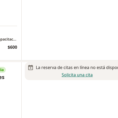
a
Instituto Dharma centro terapeútico y de capacitación
$600
La reserva de citas en línea no está dispo
ia
Solicita una cita
es