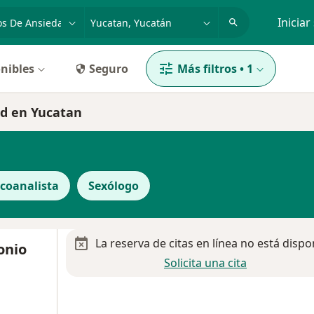
dad, enfermedad o nombre
p. ej. Guadalajara
Iniciar
nibles
Seguro
Más filtros
•
1
ad en Yucatan
icoanalista
Sexólogo
La reserva de citas en línea no está dispo
onio
Solicita una cita