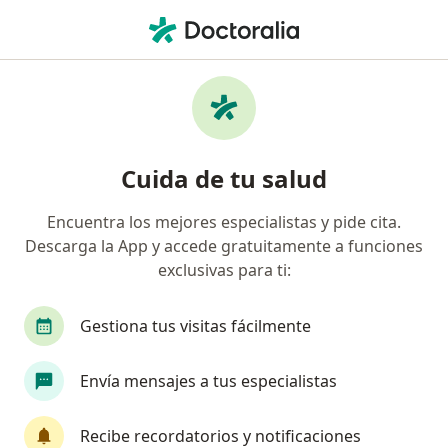
Men
Anorexia Nerviosa • Yucatan, Yucatán
Filtros
• 1
Seguro
Mapa
Especialistas en Anorexia nerviosa en
Cuida de tu salud
Yucatan
Encuentra los mejores especialistas y pide cita.
Descarga la App y accede gratuitamente a funciones
¿Qué especialidad estás buscando?
exclusivas para ti:
Psicólogo
Nutriólogo clínico
Nutricionist
Gestiona tus visitas fácilmente
Envía mensajes a tus especialistas
Recibe recordatorios y notificaciones