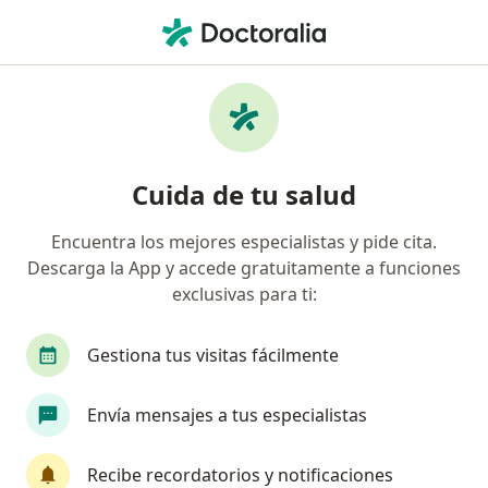
Men
Trastorno Obsesivo Compulsivo Toc • Corregidora, Querétaro
Filtros
• 1
Mapa
Especialistas en Trastorno obsesivo
Cuida de tu salud
compulsivo (TOC) en Corregidora
Encuentra los mejores especialistas y pide cita.
Descarga la App y accede gratuitamente a funciones
¿Qué especialidad estás buscando?
exclusivas para ti:
Psicólogo
Psiquiatra
Psicoanalista
Gestiona tus visitas fácilmente
Envía mensajes a tus especialistas
Recibe recordatorios y notificaciones