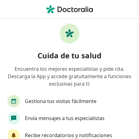
Men
Taquicardia • Cancun, Quintana Roo
Filtros
• 1
Seguro
Mapa
Especialistas en Taquicardia en Cancun
Cuida de tu salud
Encuentra los mejores especialistas y pide cita.
¿Qué especialidad estás buscando?
Descarga la App y accede gratuitamente a funciones
Cardiólogo
Médico general
Internista
exclusivas para ti:
Gestiona tus visitas fácilmente
Envía mensajes a tus especialistas
Recibe recordatorios y notificaciones