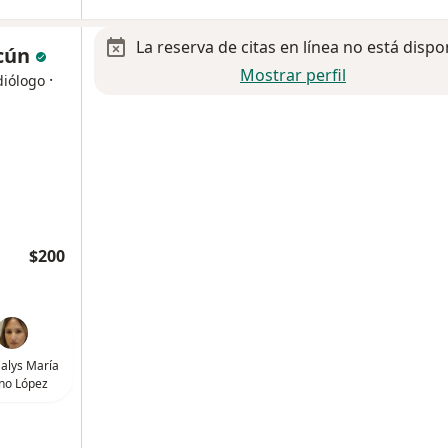
La reserva de citas en línea no está dispo
cún
Mostrar perfil
·
diólogo
$200
alys María
no López