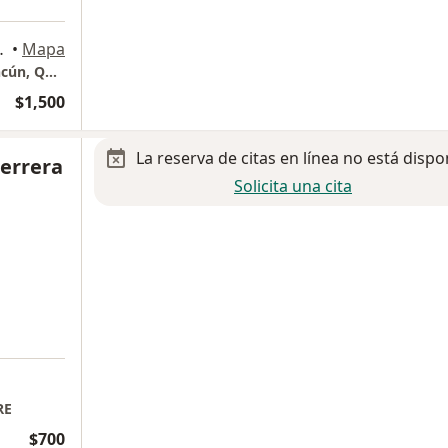
tre Av. Nichupte. SM 19., Cancun
•
Mapa
Cardiología y Ecocardiografía Pediátrica Cancún, Quintana Roo.
$1,500
La reserva de citas en línea no está dispo
Herrera
Solicita una cita
RE
$700