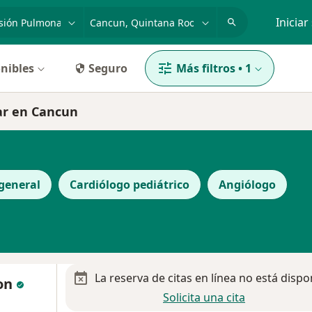
dad, enfermedad o nombre
p. ej. Guadalajara
Iniciar
nibles
Seguro
Más filtros
•
1
ar en Cancun
general
Cardiólogo pediátrico
Angiólogo
La reserva de citas en línea no está dispo
eon
Solicita una cita