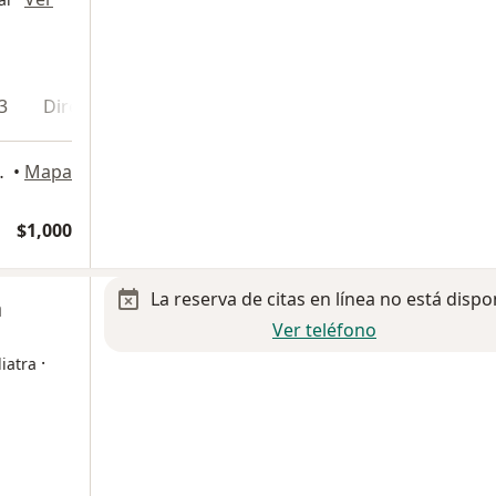
3
Dirección 4
Dirección 5
En línea
 159, Cancun
•
Mapa
$1,000
La reserva de citas en línea no está dispo
a
Ver teléfono
·
iatra