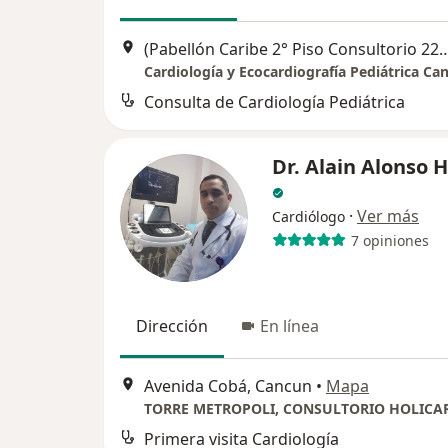
(Pabellón Caribe 2° Piso Consultorio 220) Av. Xpuhil Mz 22, Lt 22, en
Consulta de Cardiología Pediátrica
Dr. Alain Alonso 
·
Ver más
Cardiólogo
7 opiniones
Dirección
En línea
Avenida Cobá, Cancun
•
Mapa
TORRE METROPOLI, CONSULTORIO HOLICA
Primera visita Cardiología