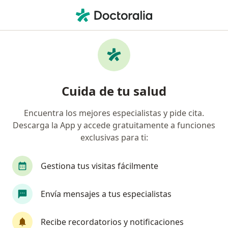
Men
Enfermedad De Transmisión Sexual Ets • Cancun, Quintana Roo
Filtros
• 1
Seguro
Mapa
Especialistas en Enfermedad de transmisión
Cuida de tu salud
sexual (ETS) en Cancun
Encuentra los mejores especialistas y pide cita.
Descarga la App y accede gratuitamente a funciones
¿Qué especialidad estás buscando?
exclusivas para ti:
Ginecólogo
Urólogo
Internista
Cardi
Gestiona tus visitas fácilmente
Envía mensajes a tus especialistas
Recibe recordatorios y notificaciones