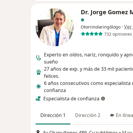
Dr. Jorge Gomez 
·
Ver
Otorrinolaringólogo
732 opiniones
Experto en oídos, nariz, ronquido y ap
sueño
27 años de exp. y más de 33 mil pacient
felices.
6 años consecutivos como especialista 
confianza
Especialista de confianza
Dirección 1
Dirección 2
En líne
Av Chapultepec 489, Cuauhtémoc
•
Map