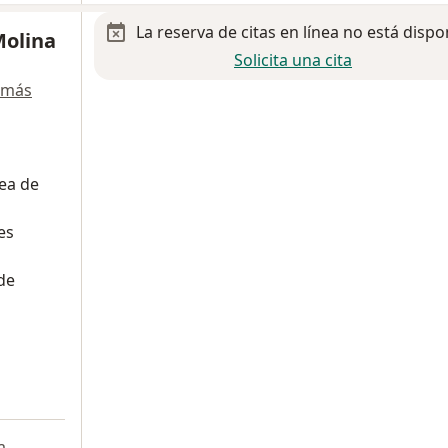
La reserva de citas en línea no está dispo
Molina
Solicita una cita
 más
nea de
es
de
a
a