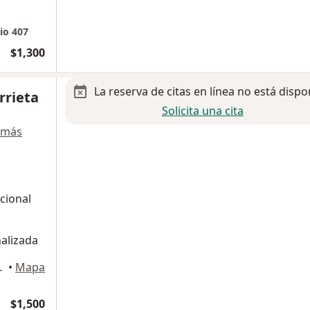
io 407
$1,300
La reserva de citas en línea no está dispo
rrieta
Solicita una cita
 más
cional
alizada
dad de México
•
Mapa
$1,500