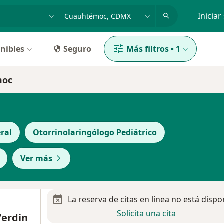
dad, enfermedad o nombre
p. ej. Guadalajara
Iniciar
nibles
Seguro
Más filtros
•
1
moc
ral
Otorrinolaringólogo Pediátrico
Ver más
La reserva de citas en línea no está dispo
Solicita una cita
Verdin