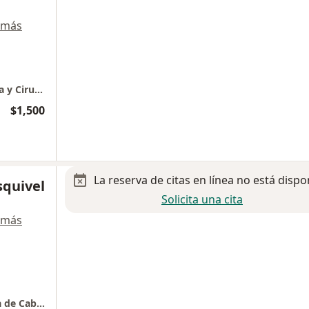
 más
Face Center | Clínica de Otorrinolaringología y Cirugía Plástica Facial.
$1,500
La reserva de citas en línea no está dispo
squivel
Solicita una cita
 más
Otorrinolaringología y Oncología Quirúrgica de Cabeza y Cuello