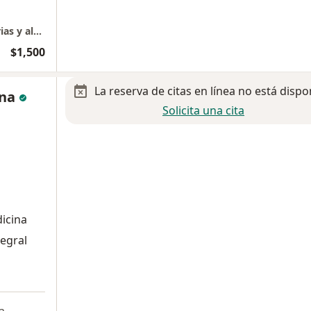
Clinica de audición enfermedades respiratorias y alergia
$1,500
La reserva de citas en línea no está dispo
ina
Solicita una cita
dicina
tegral