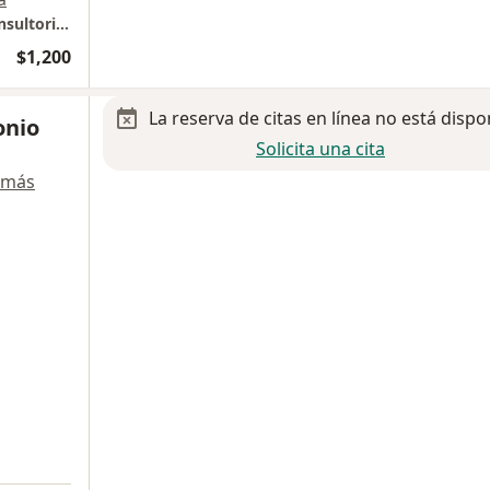
Torre Medica San Ángel Inn Chapultepec Consultorio privado (Consultorio 404)
$1,200
La reserva de citas en línea no está dispo
onio
Solicita una cita
 más