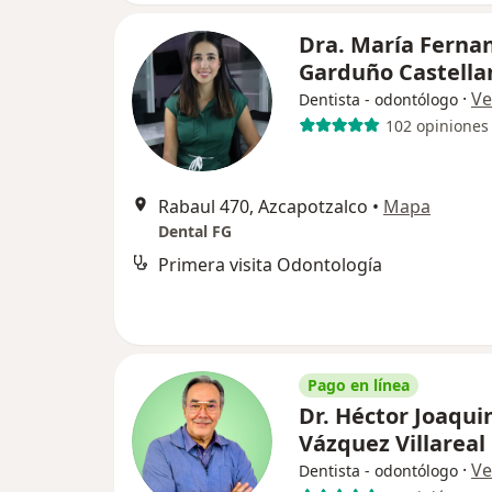
Dra. María Ferna
Garduño Castell
·
Ve
Dentista - odontólogo
102 opiniones
Rabaul 470, Azcapotzalco
•
Mapa
Dental FG
Primera visita Odontología
Pago en línea
Dr. Héctor Joaqui
Vázquez Villareal
·
Ve
Dentista - odontólogo