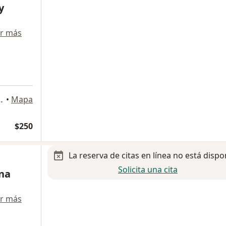
y
r más
lupe 77, Azcapotzalco
•
Mapa
$250
La reserva de citas en línea no está dispo
Solicita una cita
ana
r más