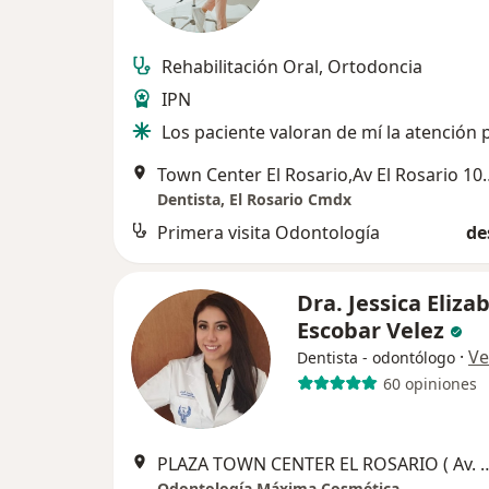
Rehabilitación Oral, Ortodoncia
IPN
Los paciente valoran de mí la atención 
Town Center El Rosario,Av El Rosario 
Dentista, El Rosario Cmdx
Primera visita Odontología
de
Dra. Jessica Eliza
Escobar Velez
·
Ve
Dentista - odontólogo
60 opiniones
PLAZA TOWN CENTER EL ROSARIO ( Av. El Rosario, Azcapotzalco), Business 
Odontología Máxima Cosmética