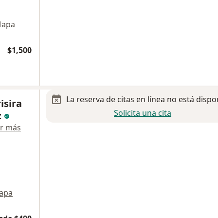
apa
$1,500
La reserva de citas en línea no está dispo
isira
Solicita una cita
z
r más
apa