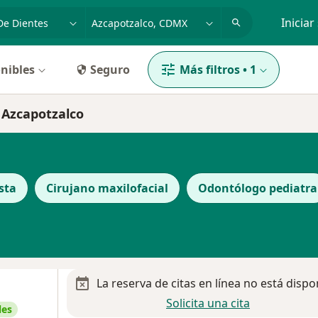
dad, enfermedad o nombre
p. ej. Guadalajara
Iniciar
nibles
Seguro
Más filtros
•
1
n Azcapotzalco
sta
Cirujano maxilofacial
Odontólogo pediatra
La reserva de citas en línea no está dispo
Solicita una cita
les