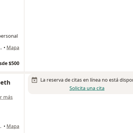
personal
1025, El Rosario, Azcapotzalco., Azcapotzalco
•
Mapa
sde $500
La reserva de citas en línea no está dispo
beth
Solicita una cita
r más
& Therapy place, CONSULTORIO 51, Azcapotzalco
•
Mapa