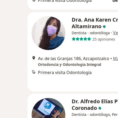
Primera visita Odontología
de
Dra. Ana Karen C
Altamirano
·
Ve
Dentista - odontóloga
25 opiniones
Av. de las Granjas 186, Azcapotzalco
•
M
Ortodoncia y Odontologia Integral
Primera visita Odontología
Dr. Alfredo Elías 
Coronado
Dentista - odontólogo, Pe