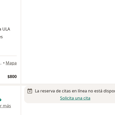
ía ULA
es
lupe 402, Azcapotzalco
•
Mapa
$800
La reserva de citas en línea no está dispo
Solicita una cita
r más