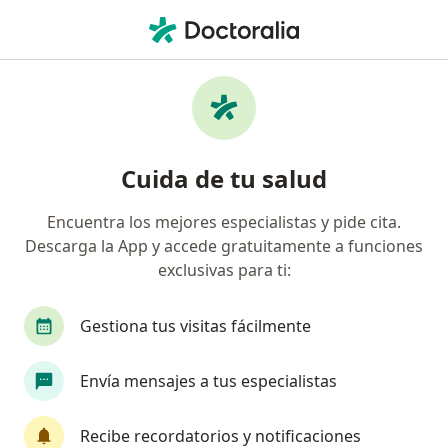
Men
Dolor De Muelas • Azcapotzalco, CDMX
Filtros
• 1
Seguro
Mapa
Especialistas en Dolor de muelas en
Cuida de tu salud
Azcapotzalco
Encuentra los mejores especialistas y pide cita.
Descarga la App y accede gratuitamente a funciones
¿Qué especialidad estás buscando?
exclusivas para ti:
Dentista - Odontólogo
Cirujano maxilofacial
Gestiona tus visitas fácilmente
Envía mensajes a tus especialistas
Recibe recordatorios y notificaciones