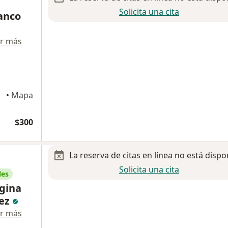
Solicita una cita
ranco
r más
yotl
•
Mapa
$300
La reserva de citas en línea no está dispo
Solicita una cita
les
rgina
hez
r más