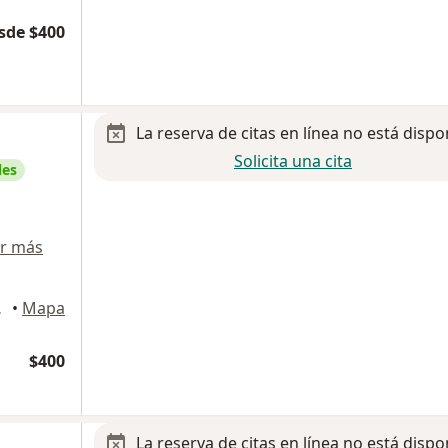
sde $400
La reserva de citas en línea no está dispo
Solicita una cita
les
r más
ualcóyotl
•
Mapa
$400
La reserva de citas en línea no está dispo