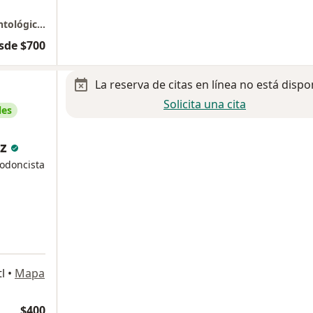
Ortoimplants Clínica de Especialidades Odontológicas - Ciudad Nezahualcóyotl
sde $700
La reserva de citas en línea no está dispo
Solicita una cita
les
ez
todoncista
l
•
Mapa
$400