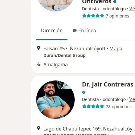
Ontiveros
·
Ve
Dentista - odontólogo
7 opiniones
Dirección
En línea
Faisán #57, Nezahualcóyotl
•
Mapa
Duran/Dental Group
Amalgama
Dr. Jair Contreras
·
Ve
Dentista - odontólogo
78 opiniones
Lago de Chapultepec 169, Ne