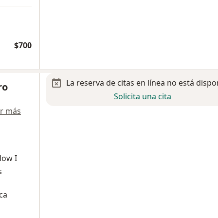
$700
La reserva de citas en línea no está dispo
ro
Solicita una cita
r más
low I
s
ica