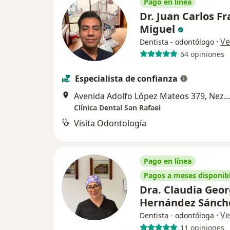
Pago en línea
Dr. Juan Carlos F
Miguel
·
Ve
Dentista - odontólogo
64 opiniones
Especialista de confianza
Avenida Adolfo López Mateos 379, Nezahualcó
Clínica Dental San Rafael
Visita Odontología
Pago en línea
Pagos a meses disponib
Dra. Claudia Geo
Hernández Sánc
·
Ve
Dentista - odontóloga
11 opiniones