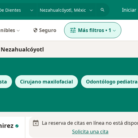
dad, enfermedad o nombre
p. ej. Guadalajara
Iniciar
nibles
Seguro
Más filtros
•
1
n Nezahualcóyotl
sta
Cirujano maxilofacial
Odontólogo pediatra
La reserva de citas en línea no está dispo
mirez
Solicita una cita