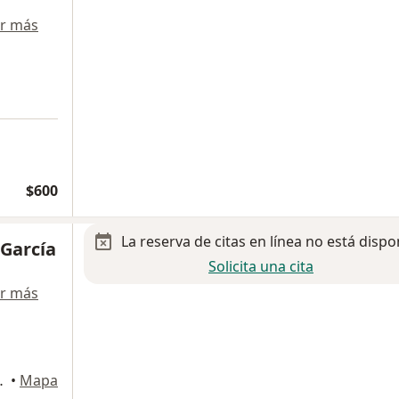
r más
$600
La reserva de citas en línea no está dispo
 García
Solicita una cita
r más
zahualcóyotl
•
Mapa