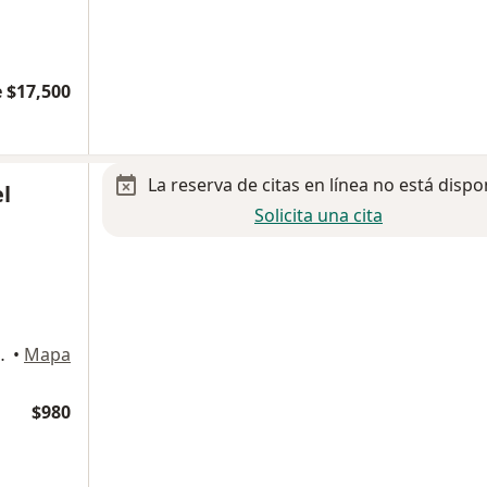
 $17,500
La reserva de citas en línea no está dispo
el
Solicita una cita
 Florida, Álvaro Obregón
•
Mapa
$980