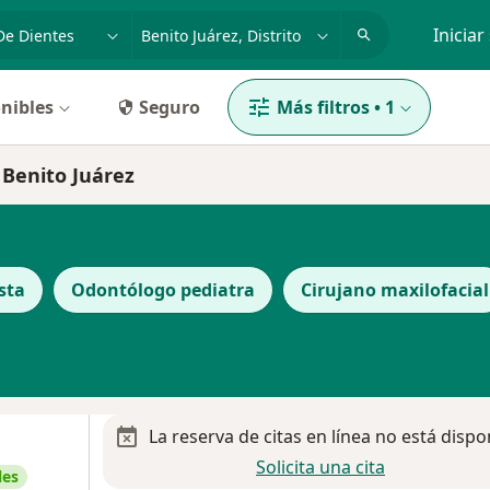
dad, enfermedad o nombre
p. ej. Guadalajara
Iniciar
nibles
Seguro
Más filtros
•
1
 Benito Juárez
sta
Odontólogo pediatra
Cirujano maxilofacial
La reserva de citas en línea no está dispo
Solicita una cita
les