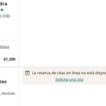
dra
z
r más
Mapa
$1,300
La reserva de citas en línea no está dispo
Solicita una cita
tes
 Dentista