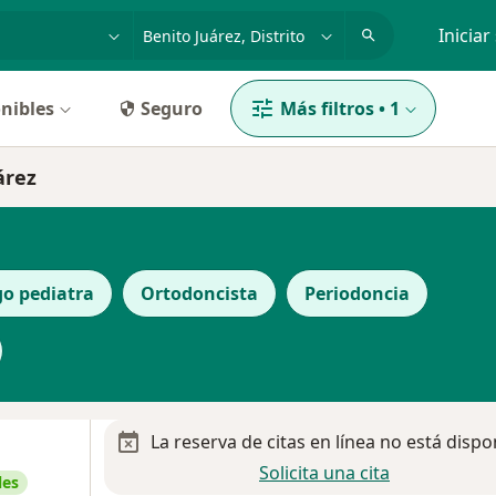
dad, enfermedad o nombre
p. ej. Guadalajara
Iniciar
nibles
Seguro
Más filtros
•
1
árez
o pediatra
Ortodoncista
Periodoncia
La reserva de citas en línea no está dispo
Solicita una cita
les