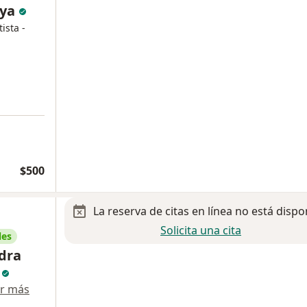
aya
ista -
$500
La reserva de citas en línea no está dispo
Solicita una cita
les
dra
z
r más