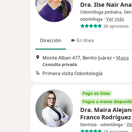
Dra. Ilse Nair An
Odontóloga pediatra, Dent
·
Ver más
odontóloga
30 opiniones
Dirección
En línea
Monte Alban 477, Benito Juárez
•
Mapa
Consulta privada
Primera visita Odontología
Pago en línea
Pagos a meses disponib
Dra. Maira Alejan
Franco Rodrígue
·
Ve
Dentista - odontóloga
18 opiniones