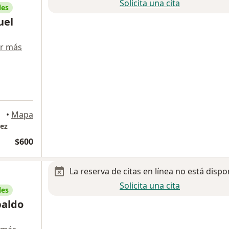
Solicita una cita
les
uel
r más
•
Mapa
uez
$600
La reserva de citas en línea no está dispo
Solicita una cita
les
baldo