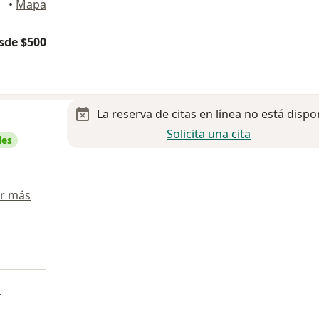
•
Mapa
sde $500
La reserva de citas en línea no está dispo
Solicita una cita
les
r más
a