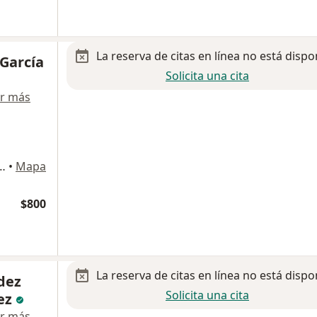
La reserva de citas en línea no está dispo
García
Solicita una cita
r más
es Centro 1391, Benito Juárez
•
Mapa
$800
La reserva de citas en línea no está dispo
dez
Solicita una cita
ez
r más