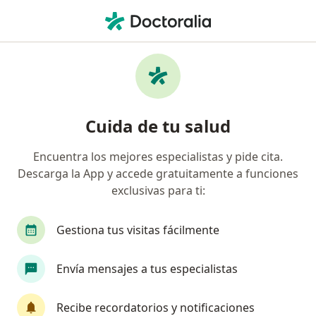
Men
Parálisis Cerebral • Iztapalapa, CDMX
Filtros
• 1
Seguro
Mapa
Especialistas en Parálisis cerebral en
Cuida de tu salud
Iztapalapa
Encuentra los mejores especialistas y pide cita.
Descarga la App y accede gratuitamente a funciones
¿Qué especialidad estás buscando?
exclusivas para ti:
Especialista en Rehabilitación y Medicina Física
Gestiona tus visitas fácilmente
Envía mensajes a tus especialistas
Recibe recordatorios y notificaciones