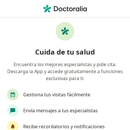
Men
Parálisis Cerebral • Huixquilucan, México
Filtros
• 1
Seguro
Mapa
Especialistas en Parálisis cerebral en
Cuida de tu salud
Huixquilucan
Encuentra los mejores especialistas y pide cita.
Descarga la App y accede gratuitamente a funciones
¿Qué especialidad estás buscando?
exclusivas para ti:
Fisioterapeuta
Especialista en Rehabilitación 
Gestiona tus visitas fácilmente
Envía mensajes a tus especialistas
Recibe recordatorios y notificaciones