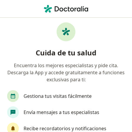
Men
Parálisis Cerebral • Gustavo A Madero, CDMX
Filtros
• 1
Seguro
Mapa
Especialistas en Parálisis cerebral en
Cuida de tu salud
Gustavo A Madero
Encuentra los mejores especialistas y pide cita.
Descarga la App y accede gratuitamente a funciones
¿Qué especialidad estás buscando?
exclusivas para ti:
Especialista en Rehabilitación y Medicina Física
Gestiona tus visitas fácilmente
Envía mensajes a tus especialistas
Recibe recordatorios y notificaciones