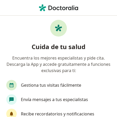
Men
Parálisis Cerebral • Texcoco, México
Filtros
• 1
Mapa
Especialistas en Parálisis cerebral en
Cuida de tu salud
Texcoco
Encuentra los mejores especialistas y pide cita.
Descarga la App y accede gratuitamente a funciones
¿Qué especialidad estás buscando?
exclusivas para ti:
Especialista en Rehabilitación y Medicina Física
Gestiona tus visitas fácilmente
Envía mensajes a tus especialistas
Recibe recordatorios y notificaciones