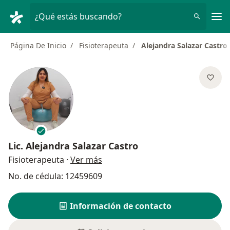
Men
¿Qué estás buscando?
Página De Inicio
Fisioterapeuta
Alejandra Salazar Castro
Lic.
Alejandra Salazar Castro
sobre las especializaciones
Fisioterapeuta
·
Ver más
No. de cédula: 12459609
Información de contacto