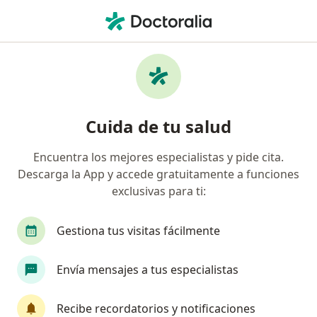
Men
Lesión De Manguito Rotador • Hermosillo, Sonora
Filtros
• 1
Seguro
Mapa
Especialistas en Lesión de Manguito
Cuida de tu salud
Rotador en Hermosillo
Encuentra los mejores especialistas y pide cita.
Descarga la App y accede gratuitamente a funciones
¿Qué especialidad estás buscando?
exclusivas para ti:
Ortopedista
Traumatólogo
Ginecólogo
Gestiona tus visitas fácilmente
Envía mensajes a tus especialistas
Recibe recordatorios y notificaciones