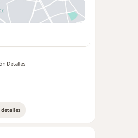
ar
 abre en una nueva pestaña
ión
Detalles
detalles
bre la dirección