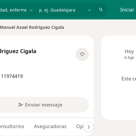
dad, enfermedad o nombre
p. ej. Guadalajara
Iniciar
Manuel Azael Rodriguez Cigala
iar de ciudad
riguez Cigala
Hoy
6 Ago
bre las especializaciones
3 11974419
Este c
Enviar mensaje
nsultorios
Aseguradoras
Opiniones (23)