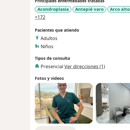
Principales enfermedades tratadas
Acondroplasia
Antepié varo
Arco alto
a11y_sr_more_diseases
+172
Pacientes que atiendo
Adultos
Niños
Tipos de consulta
Presencial
Ver direcciones (1)
Fotos y videos