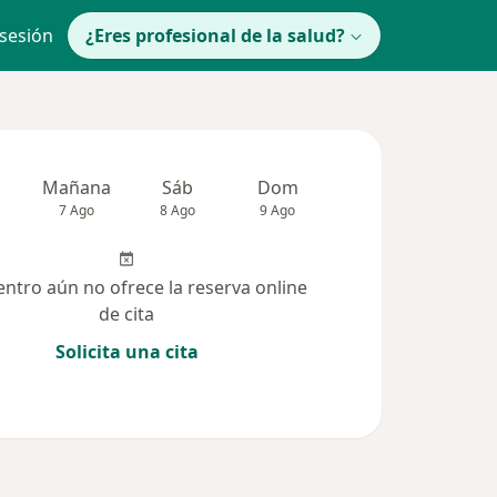
 sesión
¿Eres profesional de la salud?
Mañana
Sáb
Dom
Lun
Mar
7 Ago
8 Ago
9 Ago
10 Ago
11 Ag
entro aún no ofrece la reserva online
de cita
Solicita una cita