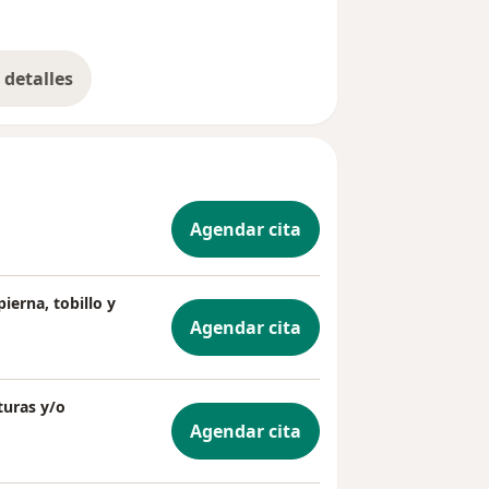
detalles
bre la experiencia
Agendar cita
ierna, tobillo y
Agendar cita
turas y/o
Agendar cita