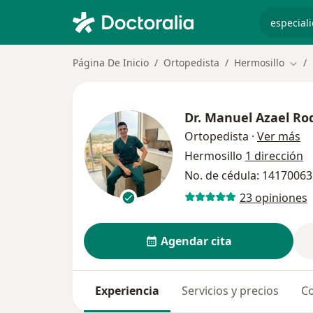
especiali
Página De Inicio
Ortopedista
Hermosillo
Camb
Dr.
Manuel Azael Rod
so
Ortopedista
·
Ver más
Hermosillo
1 dirección
No. de cédula: 1417006
23 opiniones
Agendar cita
Experiencia
Servicios y precios
Co