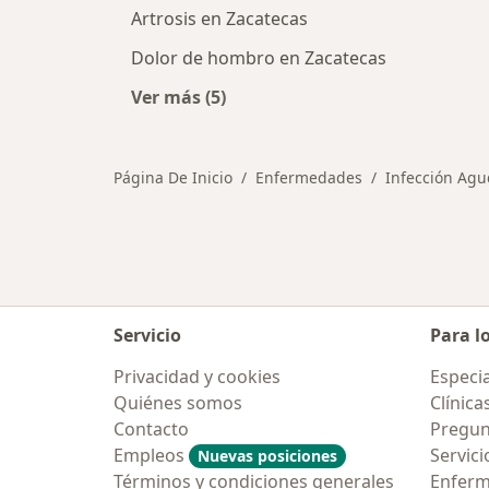
Artrosis en Zacatecas
Dolor de hombro en Zacatecas
Ver más (5)
Más en esta categoría: Otras enfe
Página De Inicio
Enfermedades
Infección Agu
Servicio
Para l
Privacidad y cookies
Especia
Quiénes somos
Clínica
Contacto
Pregun
Empleos
Servici
Nuevas posiciones
Términos y condiciones generales
Enfer