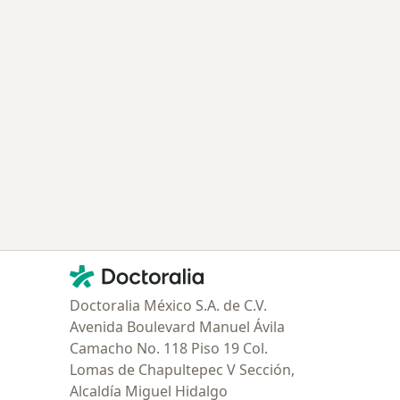
Contacto
Doctoralia - Página de inicio
Doctoralia México S.A. de C.V.
Avenida Boulevard Manuel Ávila
Camacho No. 118 Piso 19 Col.
Lomas de Chapultepec V Sección,
Alcaldía Miguel Hidalgo