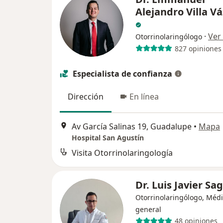
Alejandro Villa V
·
Ver
Otorrinolaringólogo
827 opiniones
Especialista de confianza
Dirección
En línea
Av García Salinas 19, Guadalupe
•
Mapa
Hospital San Agustín
Visita Otorrinolaringología
Dr. Luis Javier Sa
Otorrinolaringólogo, Méd
general
48 opiniones