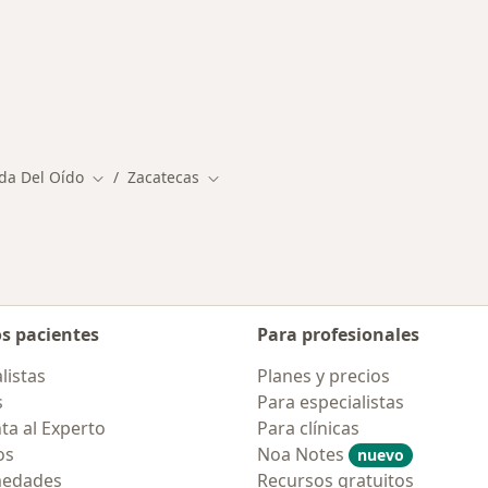
rmedades en Zacatecas
da Del Oído
Zacatecas
Cambiar de ciudad
Cambiar de ciudad
os pacientes
Para profesionales
listas
Planes y precios
s
Para especialistas
ta al Experto
Para clínicas
os
Noa Notes
nuevo
medades
Recursos gratuitos