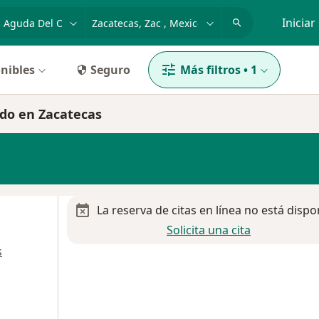
dad, enfermedad o nombre
p. ej. Guadalajara
Iniciar
nibles
Seguro
Más filtros
•
1
ído en Zacatecas
La reserva de citas en línea no está dispo
Solicita una cita
s