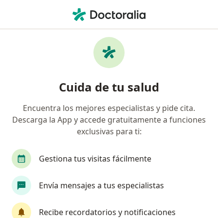
Men
Fluorosis • Cuauhtémoc, CDMX
Filtros
• 1
Seguro
Mapa
Especialistas en Fluorosis en Cuauhtémoc
Cuida de tu salud
Encuentra los mejores especialistas y pide cita.
¿Qué especialidad estás buscando?
Descarga la App y accede gratuitamente a funciones
Dentista - Odontólogo
Ortodoncista
Odon
exclusivas para ti:
Gestiona tus visitas fácilmente
Envía mensajes a tus especialistas
Recibe recordatorios y notificaciones