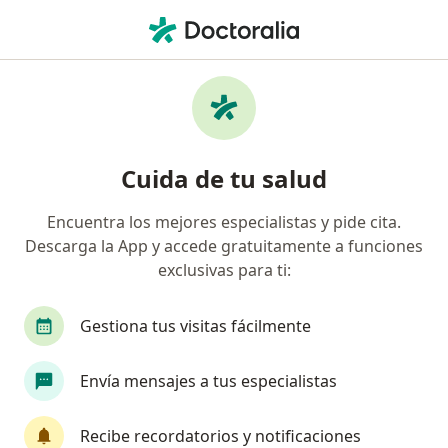
Men
Fluorosis • Coyoacán, CDMX
Filtros
• 1
Seguro
Mapa
Especialistas en Fluorosis en Coyoacán
Cuida de tu salud
Encuentra los mejores especialistas y pide cita.
¿Qué especialidad estás buscando?
Descarga la App y accede gratuitamente a funciones
Dentista - Odontólogo
Ortodoncista
Odon
exclusivas para ti:
Gestiona tus visitas fácilmente
Envía mensajes a tus especialistas
Recibe recordatorios y notificaciones