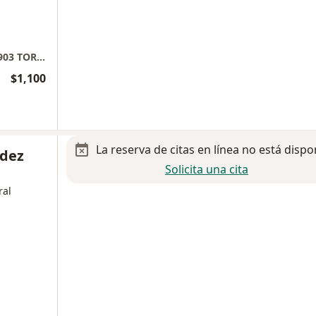
Hospital Aranda de la Parra CONSULTORIO 903 TORRE B
$1,100
La reserva de citas en línea no está dispo
ndez
Solicita una cita
ral
a