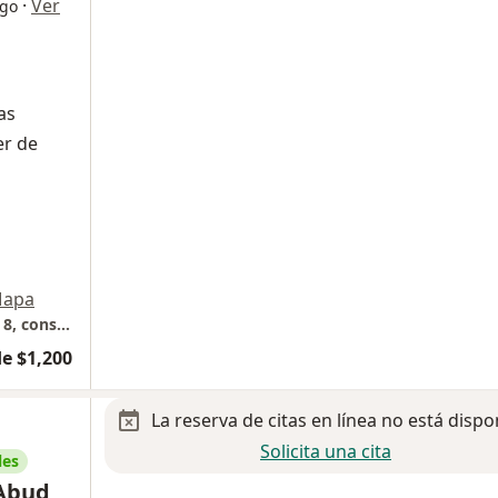
·
Ver
ogo
as
er de
apa
Hospital Christus Muguerza Altagracia, piso 8, consultorio 807
e $1,200
La reserva de citas en línea no está dispo
Solicita una cita
les
 Abud