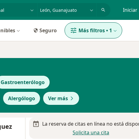
dad, enfermedad o nombre
p. ej. Guadalajara
Iniciar
nibles
Seguro
Más filtros
•
1
Gastroenterólogo
Alergólogo
Ver más
La reserva de citas en línea no está dispo
guez
Solicita una cita