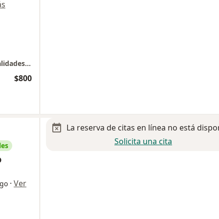
ás
Hospital Medica Campestre Torre de Especialidades 3 consultorio 402B
$800
La reserva de citas en línea no está dispo
Solicita una cita
les
o
·
Ver
ogo