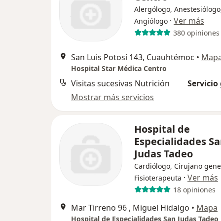
Alergólogo, Anestesiólogo
·
Ver más
Angiólogo
380 opiniones
San Luis Potosí 143, Cuauhtémoc
•
Map
Hospital Star Médica Centro
Visitas sucesivas Nutrición
Servicio
Mostrar más servicios
Hospital de
Especialidades S
Judas Tadeo
Cardiólogo, Cirujano gene
·
Ver más
Fisioterapeuta
18 opiniones
Mar Tirreno 96 , Miguel Hidalgo
•
Mapa
Hospital de Especialidades San Judas Tadeo