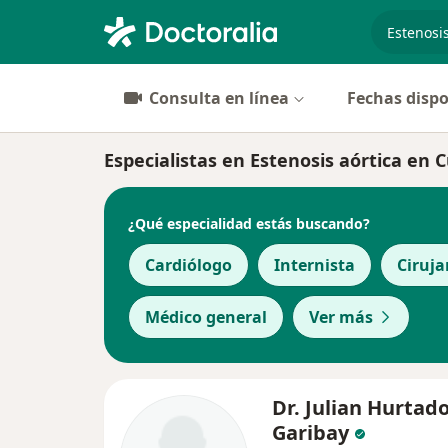
especiali
Consulta en línea
Fechas dispo
Especialistas en Estenosis aórtica en
¿Qué especialidad estás buscando?
Cardiólogo
Internista
Ciruja
Médico general
Ver más
Dr. Julian Hurtad
Garibay