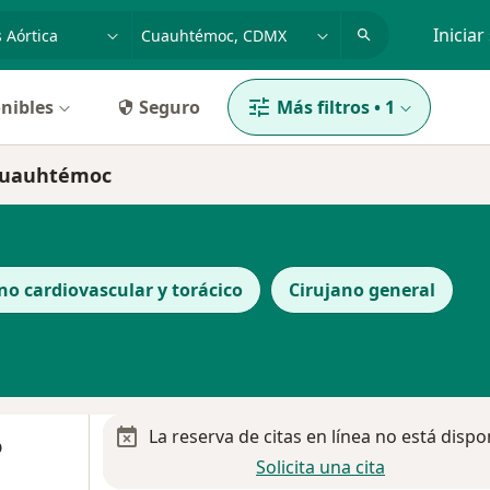
dad, enfermedad o nombre
p. ej. Guadalajara
Iniciar
nibles
Seguro
Más filtros
•
1
 Cuauhtémoc
no cardiovascular y torácico
Cirujano general
La reserva de citas en línea no está dispo
o
Solicita una cita