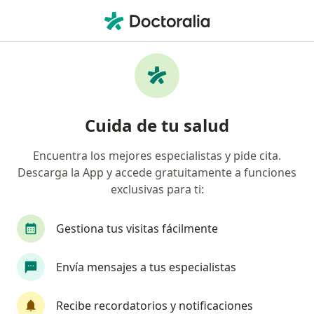
Men
Estenosis Aórtica • Cuautitlan Izcalli, México
Filtros
• 1
Seguro
Mapa
Especialistas en Estenosis aórtica en
Cuida de tu salud
Cuautitlan Izcalli
Encuentra los mejores especialistas y pide cita.
Descarga la App y accede gratuitamente a funciones
¿Qué especialidad estás buscando?
exclusivas para ti:
Cardiólogo
Internista
Alergólogo
An
Gestiona tus visitas fácilmente
Envía mensajes a tus especialistas
Recibe recordatorios y notificaciones