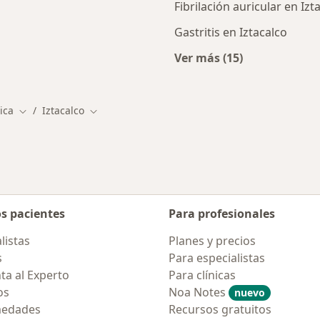
Fibrilación auricular en Izt
Gastritis en Iztacalco
Ver más (15)
rcanas a Iztacalco
Más en esta catego
ica
Iztacalco
Cambiar de ciudad
Cambiar de ciudad
os pacientes
Para profesionales
listas
Planes y precios
s
Para especialistas
ta al Experto
Para clínicas
os
Noa Notes
nuevo
medades
Recursos gratuitos