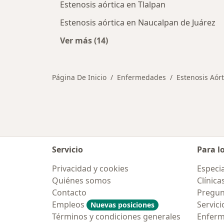
Estenosis aórtica en Tlalpan
Estenosis aórtica en Naucalpan de Juárez
Ver más (14)
Más en esta categoría: Ciudades ce
Página De Inicio
Enfermedades
Estenosis Aórt
Servicio
Para l
Privacidad y cookies
Especia
Quiénes somos
Clínica
Contacto
Pregun
Empleos
Servici
Nuevas posiciones
Términos y condiciones generales
Enfer