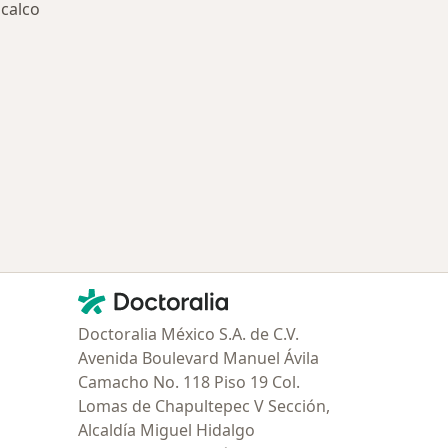
acalco
ría: Otras enfermedades en Iztacalco
Contacto
Doctoralia - Página de inicio
Doctoralia México S.A. de C.V.
Avenida Boulevard Manuel Ávila
Camacho No. 118 Piso 19 Col.
Lomas de Chapultepec V Sección,
Alcaldía Miguel Hidalgo