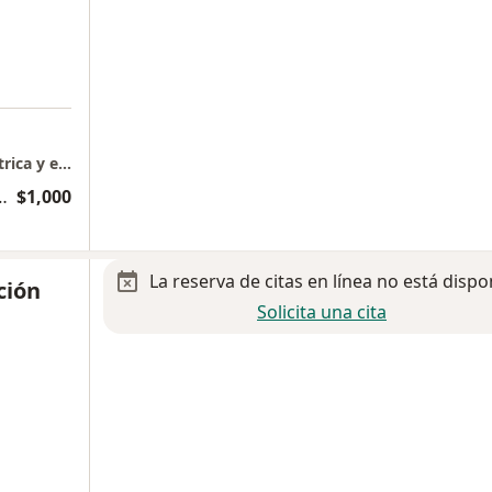
a
Consulta especializada de Cardiología Pediátrica y ecocardiografía
 de cardiología pediátrica
$1,000
La reserva de citas en línea no está dispo
ción
Solicita una cita