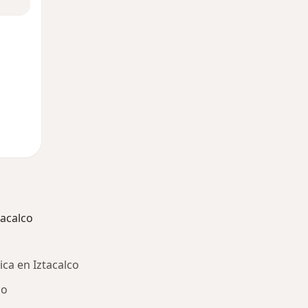
acalco
ica en Iztacalco
co