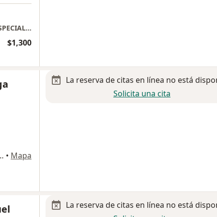
CLINICA DEL CORAZON CONSULTORIO DE ESPECIALIDADES SAN GABRIEL
$1,300
La reserva de citas en línea no está dispo
ga
Solicita una cita
ARA Y EGUREN # 30, Iztacalco
•
Mapa
La reserva de citas en línea no está dispo
el