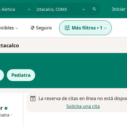
dad, enfermedad o nombre
p. ej. Guadalajara
Iniciar
nibles
Seguro
Más filtros
•
1
ztacalco
Pediatra
La reserva de citas en línea no está dispo
Solicita una cita
ar
·
iatra