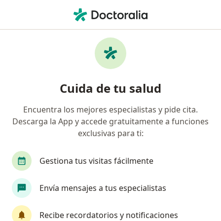
Men
Estenosis Aórtica • Azcapotzalco, CDMX
Filtros
• 1
Seguro
Mapa
Especialistas en Estenosis aórtica en
Cuida de tu salud
Azcapotzalco
Encuentra los mejores especialistas y pide cita.
Descarga la App y accede gratuitamente a funciones
¿Qué especialidad estás buscando?
exclusivas para ti:
Cardiólogo
Cirujano cardiovascular y torácico
Gestiona tus visitas fácilmente
Envía mensajes a tus especialistas
Recibe recordatorios y notificaciones