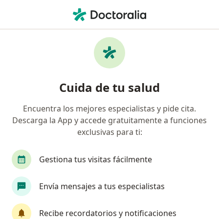
Men
Angina Estable • Azcapotzalco, CDMX
Filtros
• 1
Seguro
Mapa
Especialistas en Angina estable en
Cuida de tu salud
Azcapotzalco
Encuentra los mejores especialistas y pide cita.
Descarga la App y accede gratuitamente a funciones
¿Qué especialidad estás buscando?
exclusivas para ti:
Cardiólogo
Ginecólogo
Gestiona tus visitas fácilmente
Envía mensajes a tus especialistas
Recibe recordatorios y notificaciones