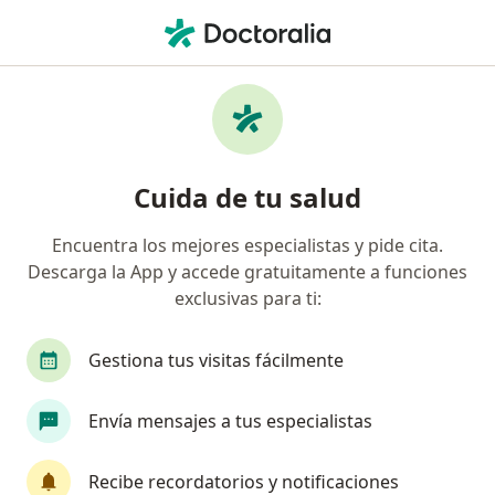
Men
Estenosis Aórtica • Huixquilucan, México
Filtros
• 1
Seguro
Mapa
Especialistas en Estenosis aórtica en
Cuida de tu salud
Huixquilucan
Encuentra los mejores especialistas y pide cita.
Descarga la App y accede gratuitamente a funciones
¿Qué especialidad estás buscando?
exclusivas para ti:
Cardiólogo
Alergólogo
Anatomopatólogo
Gestiona tus visitas fácilmente
Envía mensajes a tus especialistas
Recibe recordatorios y notificaciones