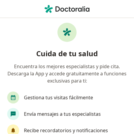
Men
Cardiomiopatía Dilatada • Cuauhtémoc, CDMX
Filtros
• 1
Seguro
Mapa
Especialistas en Cardiomiopatía dilatada en
Cuida de tu salud
Cuauhtémoc
Encuentra los mejores especialistas y pide cita.
Descarga la App y accede gratuitamente a funciones
¿Qué especialidad estás buscando?
exclusivas para ti:
Cardiólogo
Internista
Médico general
Gestiona tus visitas fácilmente
Envía mensajes a tus especialistas
Recibe recordatorios y notificaciones