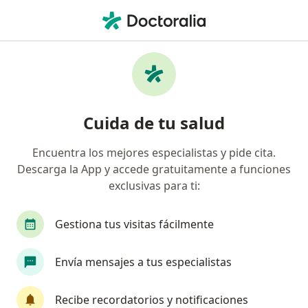
Men
Angina Crónica • Cuauhtémoc, CDMX
Filtros
• 1
Seguro
Mapa
Especialistas en Angina crónica en
Cuida de tu salud
Cuauhtémoc
Encuentra los mejores especialistas y pide cita.
Descarga la App y accede gratuitamente a funciones
¿Qué especialidad estás buscando?
exclusivas para ti:
Cardiólogo
Internista
Cirujano general
Gestiona tus visitas fácilmente
Envía mensajes a tus especialistas
Recibe recordatorios y notificaciones