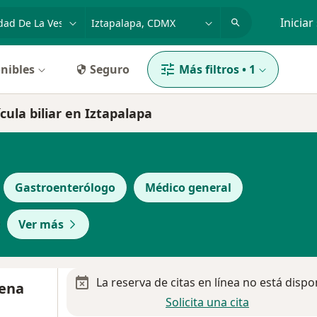
dad, enfermedad o nombre
p. ej. Guadalajara
Iniciar
nibles
Seguro
Más filtros
•
1
cula biliar en Iztapalapa
Gastroenterólogo
Médico general
Ver más
La reserva de citas en línea no está dispo
cena
Solicita una cita