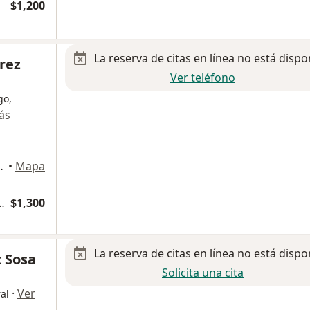
$1,200
La reserva de citas en línea no está dispo
rez
Ver teléfono
go,
ás
Ciudad de México
•
Mapa
logía y Cirugia Vascular
$1,300
La reserva de citas en línea no está dispo
z Sosa
Solicita una cita
·
Ver
al