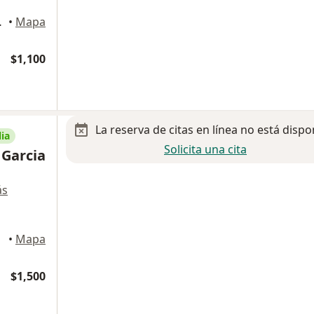
, Coyoacán
•
Mapa
$1,100
La reserva de citas en línea no está dispo
ia
Solicita una cita
 Garcia
ás
•
Mapa
$1,500