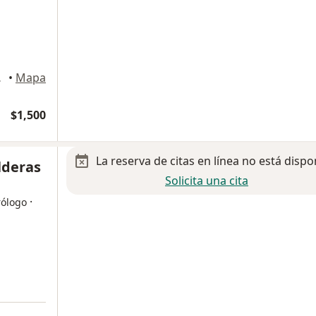
 México
•
Mapa
$1,500
La reserva de citas en línea no está dispo
lderas
Solicita una cita
·
rólogo