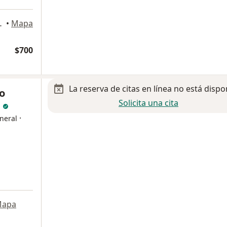
 Nezahualcóyotl
•
Mapa
$700
La reserva de citas en línea no está dispo
o
Solicita una cita
z
·
neral
apa