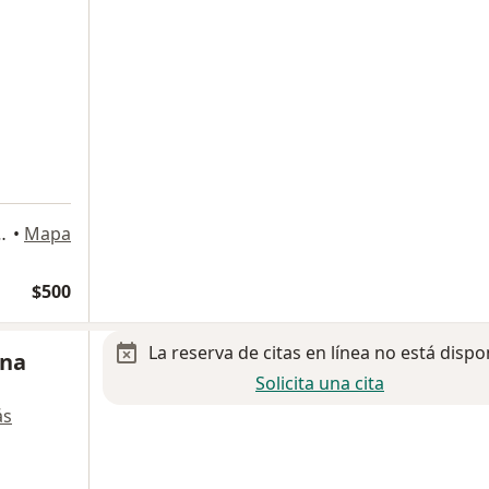
oyola, Nezahualcóyotl
•
Mapa
$500
La reserva de citas en línea no está dispo
ena
Solicita una cita
ás