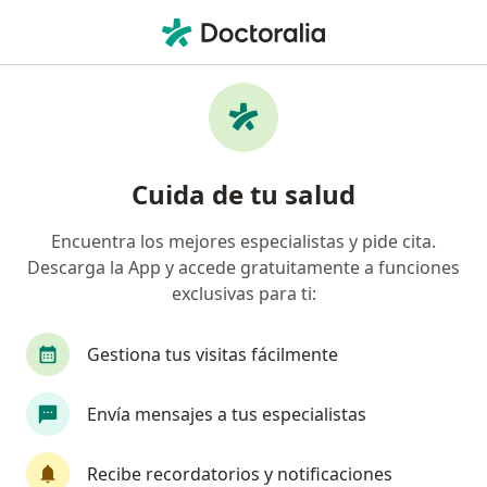
Men
Enfermedad De La Vesícula Biliar • Magdalena Contreras, CDMX
Filtros
• 1
Seguro
Mapa
Especialistas en Enfermedad de la vesícula
Cuida de tu salud
biliar en Magdalena Contreras
Encuentra los mejores especialistas y pide cita.
Descarga la App y accede gratuitamente a funciones
¿Qué especialidad estás buscando?
exclusivas para ti:
Cirujano general
Endoscopista
Gastroent
Gestiona tus visitas fácilmente
Envía mensajes a tus especialistas
Recibe recordatorios y notificaciones