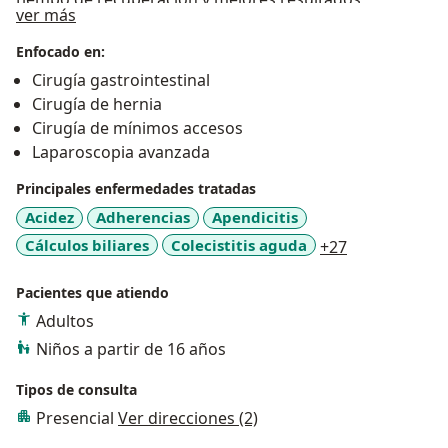
Sobre mí
ver más
estéticos y funcionales.
Enfocado en:
Cirugía gastrointestinal
Cirugía de hernia
Cirugía de mínimos accesos
Laparoscopia avanzada
Principales enfermedades tratadas
Acidez
Adherencias
Apendicitis
a11y_sr_more
Cálculos biliares
Colecistitis aguda
+27
Pacientes que atiendo
Adultos
Niños a partir de 16 años
Tipos de consulta
Presencial
Ver direcciones (2)