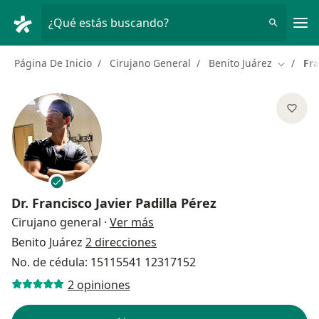
Men
¿Qué estás buscando?
Página De Inicio
Cirujano General
Benito Juárez
Fra
Cambiar
Dr.
Francisco Javier Padilla Pérez
sobre las especializaciones
Cirujano general
·
Ver más
Benito Juárez
2 direcciones
No. de cédula: 15115541 12317152
2 opiniones