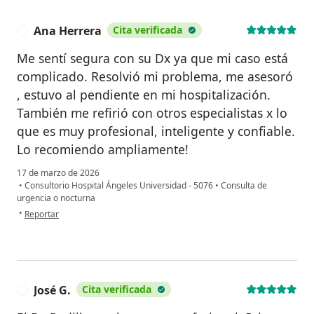
Ana Herrera
Cita verificada
A
Me sentí segura con su Dx ya que mi caso está
complicado. Resolvió mi problema, me asesoró
, estuvo al pendiente en mi hospitalización.
También me refirió con otros especialistas x lo
que es muy profesional, inteligente y confiable.
Lo recomiendo ampliamente!
17 de marzo de 2026
•
Consultorio Hospital Ángeles Universidad - 5076
•
Consulta de
urgencia o nocturna
en opinión del usuario Ana Herrera
•
Reportar
José G.
Cita verificada
J