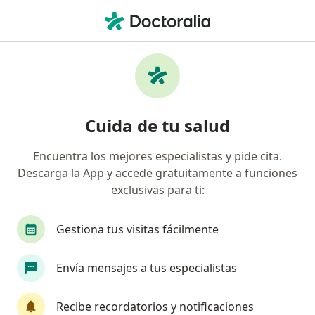
Men
Cirujano General • Benito Juárez, Distrito Federal DF
Filtros
Seguro:
Ajuste a Tabulador
Cirujanos generales recomendados de
Cuida de tu salud
Ajuste a Tabulador en Benito Juárez
Encuentra los mejores especialistas y pide cita.
Descarga la App y accede gratuitamente a funciones
exclusivas para ti:
Gestiona tus visitas fácilmente
Envía mensajes a tus especialistas
Destacado
Dr. Jose Alvaro Burgos Zuleta
Recibe recordatorios y notificaciones
·
Ver más
Cirujano general