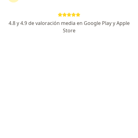
350 opiniones
Especialista de confianza
4.8 y 4.9 de valoración media en Google Play y Apple
RIO CHURUBUSCO 601 CONSULTORIO 746 TORRE 2 PISO 7, Benito Juárez
•
Mapa
Store
HOSPITAL SAN ANGEL INN UNIVERSIDAD
Acepta Ajuste a Tabulador
Primera visita Cirugía General
Este especialista no ofrece reserva de cita en línea en esta dirección.
Solicita una cita