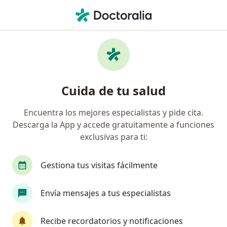
Men
Enfermedad De La Vesícula Biliar • Nezahualcóyotl, México
Filtros
• 1
Seguro
Mapa
Especialistas en Enfermedad de la vesícula
Cuida de tu salud
biliar en Nezahualcóyotl
Encuentra los mejores especialistas y pide cita.
Descarga la App y accede gratuitamente a funciones
¿Qué especialidad estás buscando?
exclusivas para ti:
Cirujano general
Endoscopista
Radiólogo
Gestiona tus visitas fácilmente
Envía mensajes a tus especialistas
Recibe recordatorios y notificaciones