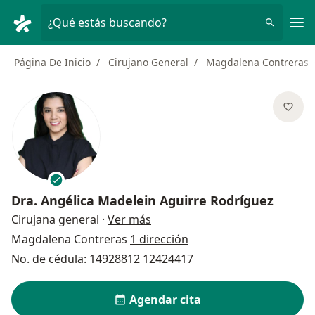
Men
¿Qué estás buscando?
Página De Inicio
Cirujano General
Magdalena Contreras
Dra.
Angélica Madelein Aguirre Rodríguez
sobre las especializaciones
Cirujana general
·
Ver más
Magdalena Contreras
1 dirección
No. de cédula: 14928812 12424417
Agendar cita