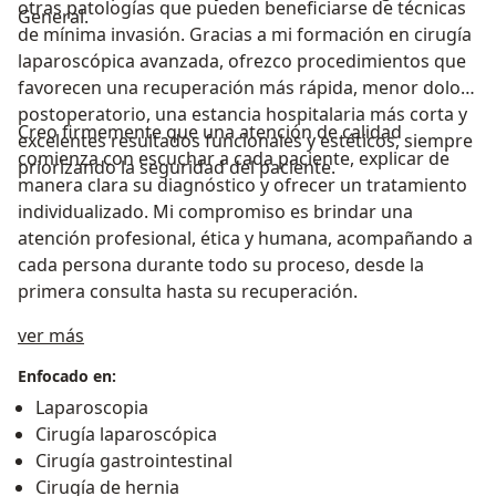
otras patologías que pueden beneficiarse de técnicas
General.
de mínima invasión. Gracias a mi formación en cirugía
laparoscópica avanzada, ofrezco procedimientos que
favorecen una recuperación más rápida, menor dolor
postoperatorio, una estancia hospitalaria más corta y
Creo firmemente que una atención de calidad
excelentes resultados funcionales y estéticos, siempre
comienza con escuchar a cada paciente, explicar de
priorizando la seguridad del paciente.
manera clara su diagnóstico y ofrecer un tratamiento
individualizado. Mi compromiso es brindar una
atención profesional, ética y humana, acompañando a
cada persona durante todo su proceso, desde la
primera consulta hasta su recuperación.
Sobre mí
ver más
Enfocado en:
Laparoscopia
Cirugía laparoscópica
Cirugía gastrointestinal
Cirugía de hernia