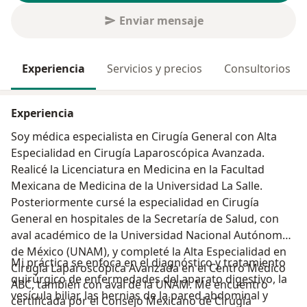
Enviar mensaje
Experiencia
Servicios y precios
Consultorios
Experiencia
Soy médica especialista en Cirugía General con Alta
Especialidad en Cirugía Laparoscópica Avanzada.
Realicé la Licenciatura en Medicina en la Facultad
Mexicana de Medicina de la Universidad La Salle.
Posteriormente cursé la especialidad en Cirugía
General en hospitales de la Secretaría de Salud, con
aval académico de la Universidad Nacional Autónoma
de México (UNAM), y completé la Alta Especialidad en
Mi práctica se enfoca en el diagnóstico y tratamiento
Cirugía Laparoscópica Avanzada en el Centro Médico
quirúrgico de enfermedades del aparato digestivo, la
ABC, también con aval de la UNAM. Me encuentro
vesícula biliar, las hernias de la pared abdominal y
certificada por el Consejo Mexicano de Cirugía