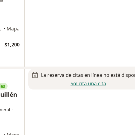
ad de México
•
Mapa
$1,200
La reserva de citas en línea no está dispo
Solicita una cita
les
uillén
·
neral