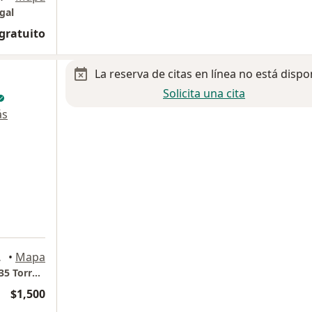
gal
 gratuito
La reserva de citas en línea no está dispo
Solicita una cita
ás
ontreras
•
Mapa
Hospital Angeles del Pedregal consultorio 635 Torre Angeles.
$1,500