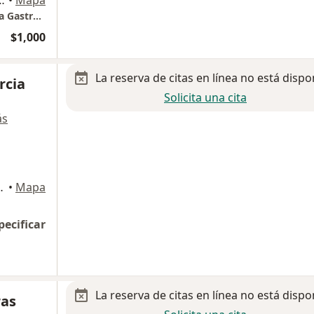
00, Magdalena Contreras
•
Mapa
Healthec By TecSalud // Cirugía y Endoscopía Gastrointestinal
$1,000
La reserva de citas en línea no está dispo
rcia
Solicita una cita
ás
Magdalena Contreras
•
Mapa
pecificar
La reserva de citas en línea no está dispo
ras