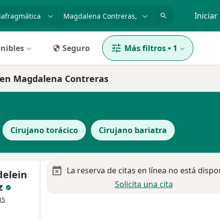
dad, enfermedad o nombre
p. ej. Guadalajara
Iniciar
nibles
Seguro
Más filtros
•
1
a en Magdalena Contreras
Cirujano torácico
Cirujano bariatra
La reserva de citas en línea no está dispo
delein
Solicita una cita
z
ás