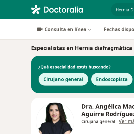
especiali
Consulta en línea
Fechas dispo
Especialistas en Hernia diafragmátic
¿Qué especialidad estás buscando?
Cirujano general
Endoscopista
Dra. Angélica Ma
Aguirre Rodrígue
·
Ver m
Cirujana general