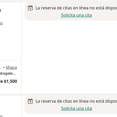
La reserva de citas en línea no está dispo
e
Solicita una cita
ás
5-S, Ciudad de México
•
Mapa
Hospital Angeles del Pedregal. Torre Clínica Angeles , Consultorio 1086-A
e $1,500
La reserva de citas en línea no está dispo
Solicita una cita
ás