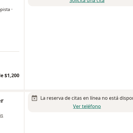
Solicita una cita
·
pista
e $1,200
La reserva de citas en línea no está dispo
er
Ver teléfono
ás