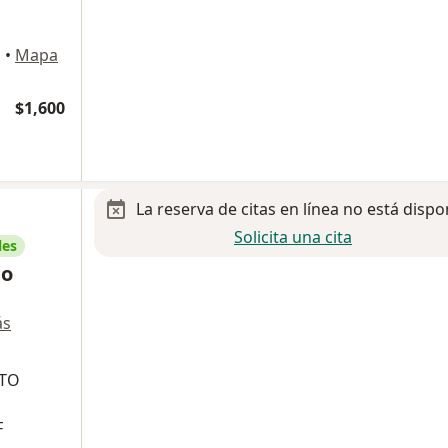
s
•
Mapa
$1,600
La reserva de citas en línea no está dispo
Solicita una cita
les
io
ás
CTO
F