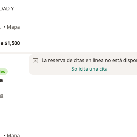
DAD Y
 Ciudad de México
•
Mapa
e $1,500
La reserva de citas en línea no está dispo
Solicita una cita
les
a
ás
agdalena Contreras
•
Mapa