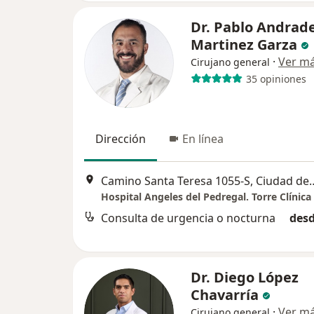
Dr. Pablo Andrad
Martinez Garza
·
Ver m
Cirujano general
35 opiniones
Dirección
En línea
Camino Santa Teresa 105
Consulta de urgencia o nocturna
desd
Dr. Diego López
Chavarría
·
Ver m
Cirujano general