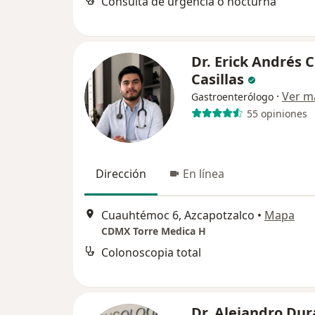
Consulta de urgencia o nocturna
Dr. Erick Andrés 
Casillas
·
Ver m
Gastroenterólogo
55 opiniones
Dirección
En línea
Cuauhtémoc 6, Azcapotzalco
•
Mapa
CDMX Torre Medica H
Colonoscopia total
Dr. Alejandro Du