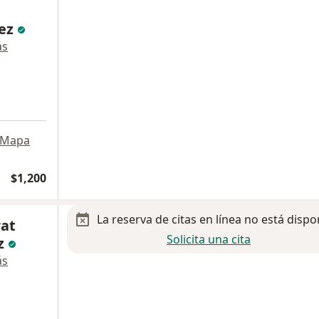
dez
ás
Mapa
$1,200
La reserva de citas en línea no está dispo
rat
Solicita una cita
z
ás