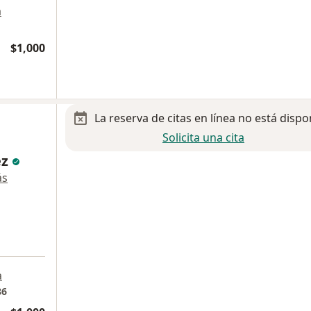
a
$1,000
La reserva de citas en línea no está dispo
Solicita una cita
ez
ás
a
86