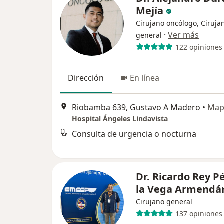
Mejía
Cirujano oncólogo, Ciruja
·
Ver más
general
122 opiniones
Dirección
En línea
Riobamba 639, Gustavo A Madero
•
Map
Hospital Ángeles Lindavista
Consulta de urgencia o nocturna
Dr. Ricardo Rey P
la Vega Armendá
Cirujano general
137 opiniones