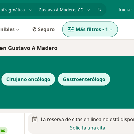
dad, enfermedad o nombre
p. ej. Guadalajara
Iniciar
nibles
Seguro
Más filtros
•
1
a en Gustavo A Madero
Cirujano oncólogo
Gastroenterólogo
La reserva de citas en línea no está dispo
Solicita una cita
les