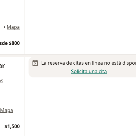
dero
•
Mapa
sde $800
La reserva de citas en línea no está dispo
ar
Solicita una cita
ás
Mapa
$1,500