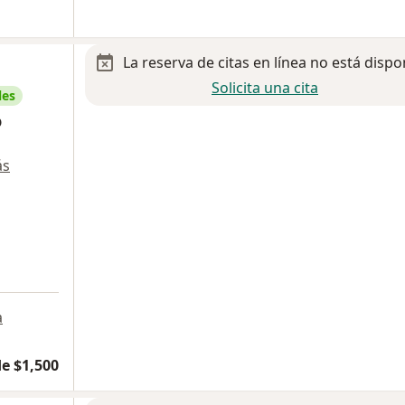
La reserva de citas en línea no está dispo
Solicita una cita
les
o
ás
a
e $1,500