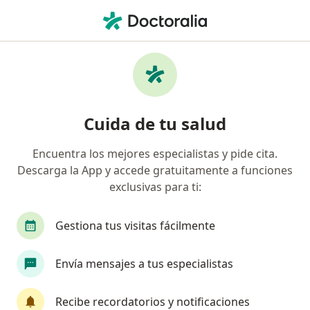
Men
Dolor Oncológico • Cancun, Quintana Roo
Filtros
• 1
Seguro
Mapa
Especialistas en Dolor oncológico en Cancun
Cuida de tu salud
Encuentra los mejores especialistas y pide cita.
¿Qué especialidad estás buscando?
Descarga la App y accede gratuitamente a funciones
Cirujano oncólogo
Cirujano general
Oncó
exclusivas para ti:
Gestiona tus visitas fácilmente
Envía mensajes a tus especialistas
Recibe recordatorios y notificaciones