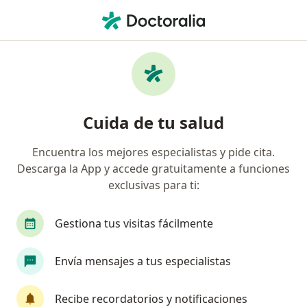
Men
Colitis Ulcerosa • Silao, Guanajuato
Filtros
• 1
Mapa
Especialistas en Colitis ulcerosa en Silao
Cuida de tu salud
Encuentra los mejores especialistas y pide cita.
¿Qué especialidad estás buscando?
Descarga la App y accede gratuitamente a funciones
Cirujano general
Proctólogo
exclusivas para ti:
Gestiona tus visitas fácilmente
Envía mensajes a tus especialistas
Recibe recordatorios y notificaciones