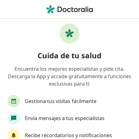
Men
Cáncer De Los Ovarios • Hermosillo, Sonora
Filtros
• 1
Seguro
Mapa
Especialistas en Cáncer de los ovarios en
Cuida de tu salud
Hermosillo
Encuentra los mejores especialistas y pide cita.
Descarga la App y accede gratuitamente a funciones
¿Qué especialidad estás buscando?
exclusivas para ti:
Cirujano general
Cirujano oncólogo
Oncó
Gestiona tus visitas fácilmente
Envía mensajes a tus especialistas
Recibe recordatorios y notificaciones