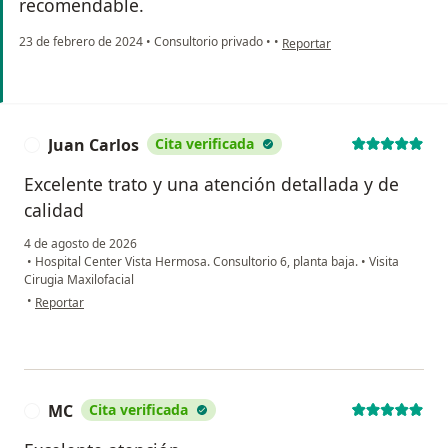
recomendable.
en opinión del usuario Frisia
23 de febrero de 2024
•
Consultorio privado
•
•
Reportar
Juan Carlos
Cita verificada
J
Excelente trato y una atención detallada y de
calidad
4 de agosto de 2026
•
Hospital Center Vista Hermosa. Consultorio 6, planta baja.
•
Visita
Cirugia Maxilofacial
en opinión del usuario Juan Carlos
•
Reportar
MC
Cita verificada
M