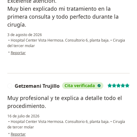
Excelente atención.
Muy bien explicado mi tratamiento en la
primera consulta y todo perfecto durante la
cirugía.
3 de agosto de 2026
•
Hospital Center Vista Hermosa. Consultorio 6, planta baja.
•
Cirugia
del tercer molar
en opinión del usuario MC
•
Reportar
Getzemani Trujillo
Cita verificada
G
Muy profesional y te explica a detalle todo el
procedimiento.
16 de julio de 2026
•
Hospital Center Vista Hermosa. Consultorio 6, planta baja.
•
Cirugía
de tercer molar
en opinión del usuario Getzemani Trujillo
•
Reportar