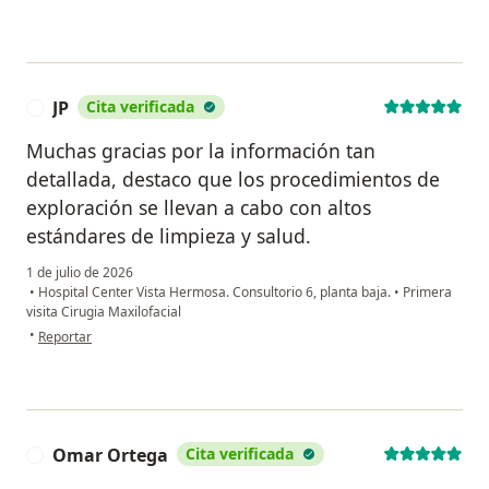
JP
Cita verificada
J
Muchas gracias por la información tan
detallada, destaco que los procedimientos de
exploración se llevan a cabo con altos
estándares de limpieza y salud.
1 de julio de 2026
•
Hospital Center Vista Hermosa. Consultorio 6, planta baja.
•
Primera
visita Cirugia Maxilofacial
en opinión del usuario JP
•
Reportar
Omar Ortega
Cita verificada
O