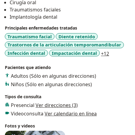
Cirugía oral
Traumatismos faciales
Implantología dental
Principales enfermedades tratadas
Traumatismo facial
Diente retenido
Trastornos de la articulación temporomandibular
a11y_sr_mo
Infección dental
Impactación dental
+12
Pacientes que atiendo
Adultos (Sólo en algunas direcciones)
Niños (Sólo en algunas direcciones)
Tipos de consulta
Presencial
Ver direcciones (3)
Videoconsulta
Ver calendario en línea
Fotos y videos