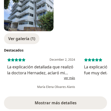
Ver galería (1)
Destacados
December 2, 2024
La explicación detallada que realizó
La explicación
la doctora Hernadez, aclaró mi
fue muy detall
ver más
padecimiento y me ofreció diversas
sentir mayor 
alternativas, iniciando desde el
tranquilidad, 
María Elena Olivares Alanis
procedimiento más sencillo(que así
en lo absolut
iniciaré), hasta un procedimi...
la doctora Joce
Mostrar más detalles
sobre la experiencia