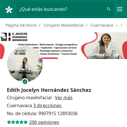
Men
¿Qué estás buscando?
Página De Inicio
Cirujano Maxilofacial
Cuernavaca
Cambi
Edith Jocelyn Hernández Sánchez
sobre las especializacion
Cirujano maxilofacial
·
Ver más
Cuernavaca
3 direcciones
No. de cédula: 9907915 12893036
206 opiniones