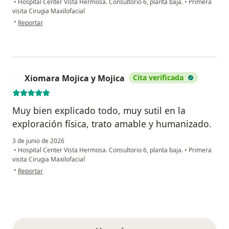
•
Hospital Center Vista Hermosa. Consultorio 6, planta baja.
•
Primera
visita Cirugia Maxilofacial
en opinión del usuario Karla Montserrat Mondragon Hernández
•
Reportar
Xiomara Mojica y Mojica
Cita verificada
X
Muy bien explicado todo, muy sutil en la
exploración física, trato amable y humanizado.
3 de junio de 2026
•
Hospital Center Vista Hermosa. Consultorio 6, planta baja.
•
Primera
visita Cirugia Maxilofacial
en opinión del usuario Xiomara Mojica y Mojica
•
Reportar