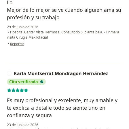
Lo
Mejor de lo mejor se ve cuando alguien ama su
profesión y su trabajo
29 de junio de 2026
•
Hospital Center Vista Hermosa. Consultorio 6, planta baja.
•
Primera
visita Cirugia Maxilofacial
en opinión del usuario Omar Ortega
•
Reportar
Karla Montserrat Mondragon Hernández
K
Cita verificada
Es muy profesional y excelente, muy amable y
te explica a detalle todo se siente uno en
confianza y segura
23 de junio de 2026