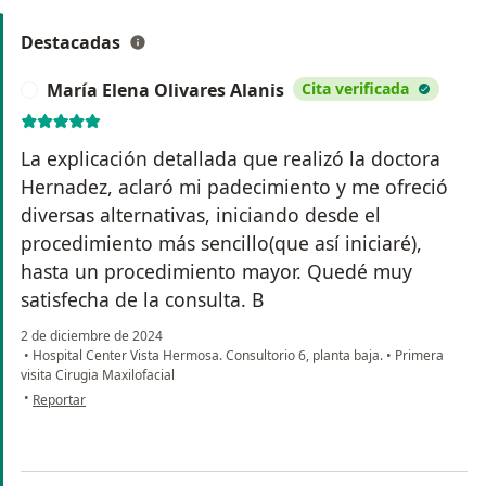
Destacadas
María Elena Olivares Alanis
Cita verificada
M
La explicación detallada que realizó la doctora
Hernadez, aclaró mi padecimiento y me ofreció
diversas alternativas, iniciando desde el
procedimiento más sencillo(que así iniciaré),
hasta un procedimiento mayor. Quedé muy
satisfecha de la consulta. B
2 de diciembre de 2024
•
Hospital Center Vista Hermosa. Consultorio 6, planta baja.
•
Primera
visita Cirugia Maxilofacial
en opinión del usuario María Elena Olivares Alanis
•
Reportar