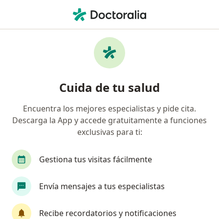
Men
¿Qué estás buscando?
Página De Inicio
Infectólogo
San Luis Potosi
Arturo Or
Cuida de tu salud
Encuentra los mejores especialistas y pide cita.
Descarga la App y accede gratuitamente a funciones
exclusivas para ti:
Dr.
Arturo Ortiz Alvarez
sobre las especializaciones
Infectólogo
·
Ver más
Gestiona tus visitas fácilmente
San Luis Potosi
2 direcciones
No. de cédula: 09978483 8595794 5982430
Envía mensajes a tus especialistas
667 opiniones
Recibe recordatorios y notificaciones