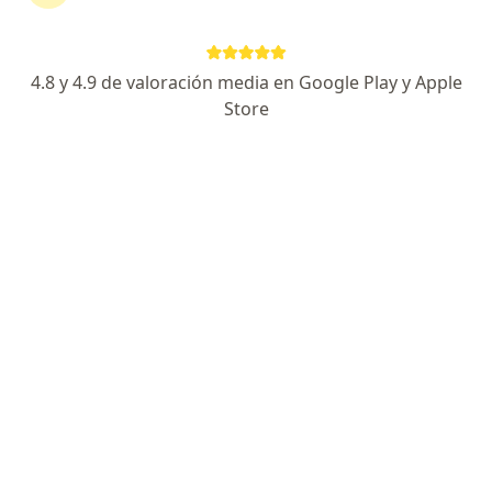
Agendar cita
Enviar mensaje
4.8 y 4.9 de valoración media en Google Play y Apple
Store
Especialista de confianza
Los pacientes vuelven a su consulta de forma
recurrente
Experiencia
Servicios y precios
Consultorios
Experiencia
1
Formación
Enfocado en:
Infecciosas