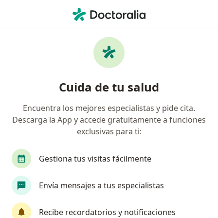
Men
Tuberculosis • San Luis Potosi, San Luis Potosí
Filtros
• 1
Seguro
Mapa
Especialistas en Tuberculosis en San Luis
Cuida de tu salud
Potosi
Encuentra los mejores especialistas y pide cita.
Descarga la App y accede gratuitamente a funciones
¿Qué especialidad estás buscando?
exclusivas para ti:
Infectólogo
Internista
Pediatra
Aler
Gestiona tus visitas fácilmente
Envía mensajes a tus especialistas
Recibe recordatorios y notificaciones