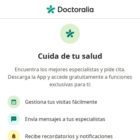
Men
Primera Visita Medicina Interna • San Luis Potosi, San Luis Potosí
Filtros
• 1
Seguro
Mapa
Primera visita medicina interna en San Luis
Cuida de tu salud
Potosi: clínicas y especialistas
Encuentra los mejores especialistas y pide cita.
Descarga la App y accede gratuitamente a funciones
¿Qué especialidad estás buscando?
exclusivas para ti:
Internista
Infectólogo
Especialista en Med
Gestiona tus visitas fácilmente
Envía mensajes a tus especialistas
Recibe recordatorios y notificaciones