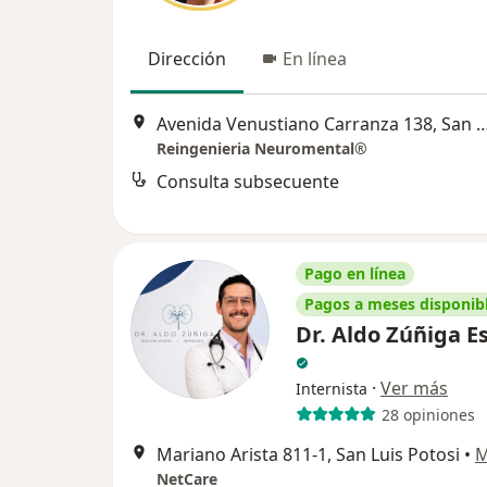
Dirección
En línea
Avenida Venustiano Carranza 138, San
Reingenieria Neuromental®
Consulta subsecuente
Pago en línea
Pagos a meses disponib
Dr. Aldo Zúñiga E
·
Ver más
Internista
28 opiniones
Mariano Arista 811-1, San Luis Potosi
•
M
NetCare