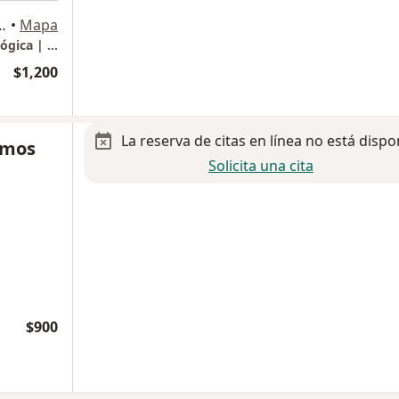
iversitaria, San Luis Potosi
•
Mapa
Ginecología y Obstetricia | Urología Ginecológica | Salud en Piso Pélvico
$1,200
La reserva de citas en línea no está dispo
amos
Solicita una cita
$900