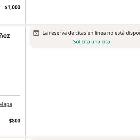
$1,000
La reserva de citas en línea no está dispo
áñez
Solicita una cita
Mapa
$800