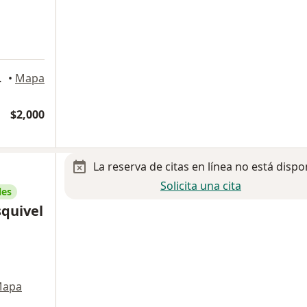
 Luis Potosi
•
Mapa
$2,000
La reserva de citas en línea no está dispo
Solicita una cita
les
squivel
apa