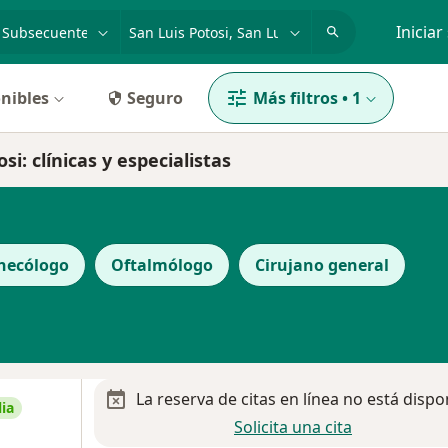
dad, enfermedad o nombre
p. ej. Guadalajara
Iniciar
nibles
Seguro
Más filtros
•
1
i: clínicas y especialistas
necólogo
Oftalmólogo
Cirujano general
La reserva de citas en línea no está dispo
ia
Solicita una cita