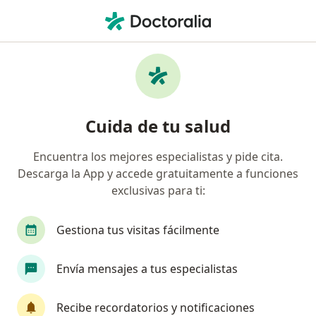
Men
Faringitis • San Luis Potosi, San Luis Potosí
Filtros
• 1
Seguro
Mapa
Especialistas en Faringitis en San Luis
Cuida de tu salud
Potosi
Encuentra los mejores especialistas y pide cita.
Descarga la App y accede gratuitamente a funciones
¿Qué especialidad estás buscando?
exclusivas para ti:
Pediatra
Otorrinolaringólogo
Infectólogo
Gestiona tus visitas fácilmente
Envía mensajes a tus especialistas
Recibe recordatorios y notificaciones